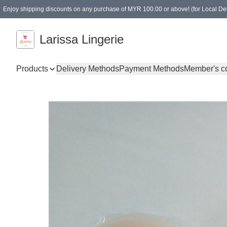
Enjoy shipping discounts on any purchase of MYR 100.00 or above! (for Local Del
Spending of MYR 150.00 or above to get free gifts
Larissa Lingerie
Products
Delivery Methods
Payment Methods
Member's c