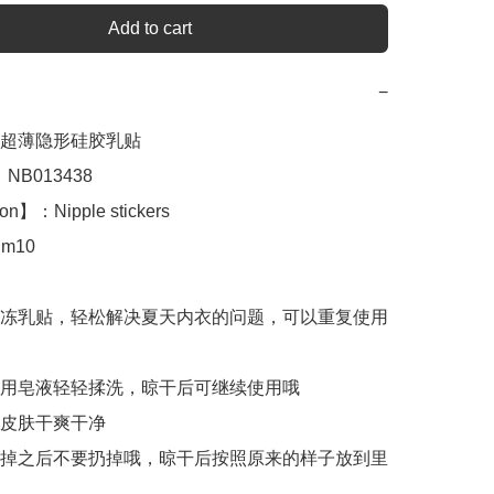
Add to cart
−
超薄隐形硅胶乳贴 

NB013438

on】：Nipple stickers

m10

冻乳贴，轻松解决夏天内衣的问题，可以重复使用
用皂液轻轻揉洗，晾干后可继续使用哦

皮肤干爽干净

掉之后不要扔掉哦，晾干后按照原来的样子放到里