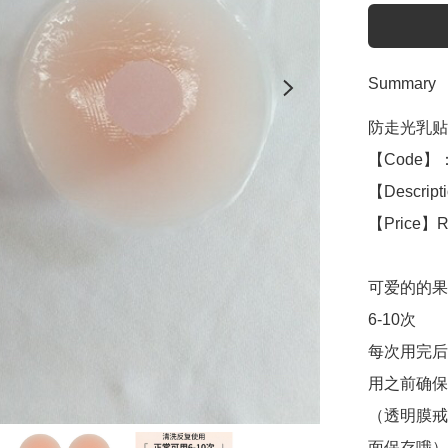
Summary
防走光乳贴
【Code】：
【Descripti
【Price】R
可爱的的果
6-10次

每次用完后
用之前确保
（透明膜戒
面保存哦）